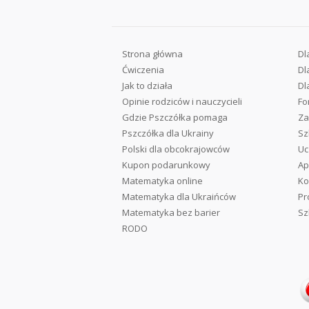
Strona główna
Dl
Ćwiczenia
Dl
Jak to działa
Dl
Opinie rodziców i nauczycieli
Fo
Gdzie Pszczółka pomaga
Za
Pszczółka dla Ukrainy
Sz
Polski dla obcokrajowców
Uc
Kupon podarunkowy
Ap
Matematyka online
Ko
Matematyka dla Ukraińców
Pr
Matematyka bez barier
Sz
RODO