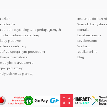
a szkół
Instrukcje do Pszczó
a rodziców
Warunki korzystani
a poradni psychologiczno-pedagogicznych
Kontakt
rmularz gotowości szkolnej
Levebee.com.ua
kupy grupowe
Levebee.com
kolenia i webinary
Vcelka.cz
zeń ze specjalnymi potrzebami
Vcielka.online
likacja internetowa
Blog
mpatybilne urządzenia
ojekt pilotażowy
koły polskie za granicą