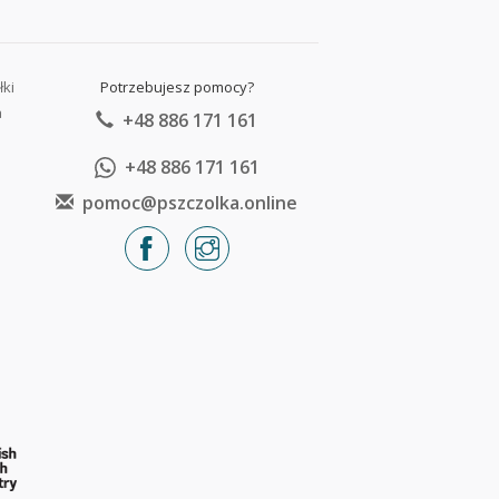
łki
Potrzebujesz pomocy?
a
+48 886 171 161
+48 886 171 161
pomoc@pszczolka.online