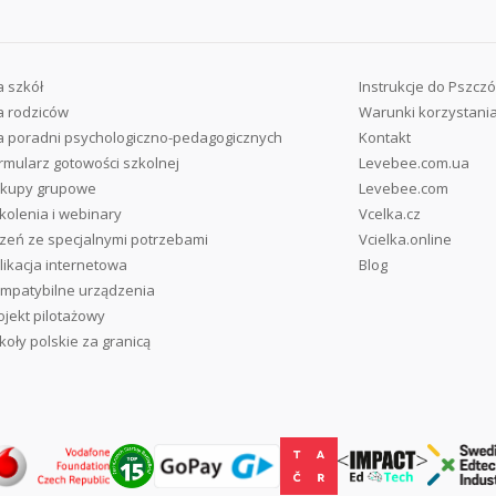
a szkół
Instrukcje do Pszczó
a rodziców
Warunki korzystani
a poradni psychologiczno-pedagogicznych
Kontakt
rmularz gotowości szkolnej
Levebee.com.ua
kupy grupowe
Levebee.com
kolenia i webinary
Vcelka.cz
zeń ze specjalnymi potrzebami
Vcielka.online
likacja internetowa
Blog
mpatybilne urządzenia
ojekt pilotażowy
koły polskie za granicą