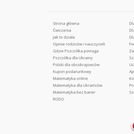
Strona główna
Dl
Ćwiczenia
Dl
Jak to działa
Dl
Opinie rodziców i nauczycieli
Fo
Gdzie Pszczółka pomaga
Za
Pszczółka dla Ukrainy
Sz
Polski dla obcokrajowców
Uc
Kupon podarunkowy
Ap
Matematyka online
Ko
Matematyka dla Ukraińców
Pr
Matematyka bez barier
Sz
RODO