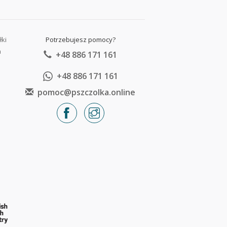
łki
Potrzebujesz pomocy?
a
+48 886 171 161
+48 886 171 161
pomoc@pszczolka.online