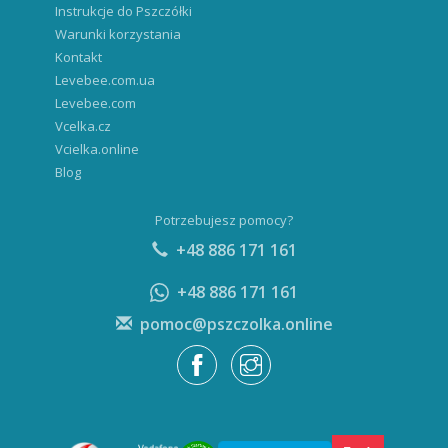
Instrukcje do Pszczółki
Warunki korzystania
Kontakt
Levebee.com.ua
Levebee.com
Vcelka.cz
Vcielka.online
Blog
Potrzebujesz pomocy?
+48 886 171 161
+48 886 171 161
pomoc@pszczolka.online