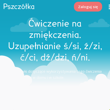
Zaloguj się
Ćwiczenie na
zmiękczenia.
Uzupełnianie ś/si, ź/zi,
ć/ci, dź/dzi, ń/ni.
Wskazówki dotyczące wykorzystywania tego ćwiczenia
edukacyjnego w domu i w szkole.