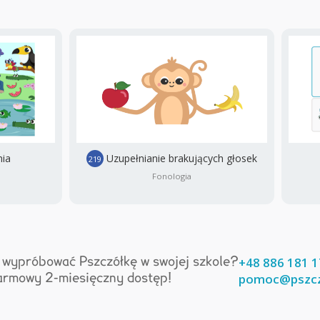
nia
Uzupełnianie brakujących głosek
219
Fonologia
+48 886 181 
 wypróbować Pszczółkę w swojej szkole?
pomoc@pszczo
rmowy 2-miesięczny dostęp!