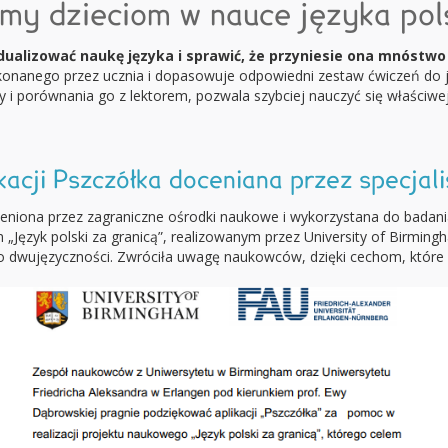
y dzieciom w nauce języka pol
ualizować naukę języka i sprawić, że przyniesie ona mnóstw
konanego przez ucznia i dopasowuje odpowiedni zestaw ćwiczeń do j
i porównania go z lektorem, pozwala szybciej nauczyć się właści
kacji Pszczółka doceniana przez specjal
ceniona przez zagraniczne ośrodki naukowe i wykorzystana do badan
„Język polski za granicą”, realizowanym przez University of Birmi
 o dwujęzyczności. Zwróciła uwagę naukowców, dzięki cechom, które 