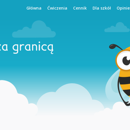
Główna
Ćwiczenia
Cennik
Dla szkół
Opinie
za granicą