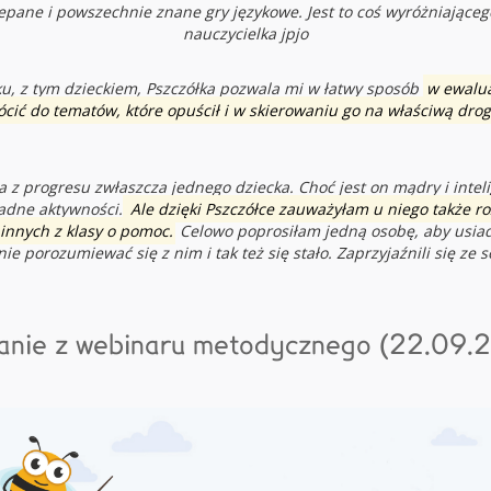
oklepane i powszechnie znane gry językowe. Jest to coś wyróżniająceg
nauczycielka jpjo
, z tym dzieckiem, Pszczółka pozwala mi w łatwy sposób
w ewalua
ócić do tematów, które opuścił i w skierowaniu go na właściwą drog
a z progresu zwłaszcza jednego dziecka. C
hoć jest on mądry i inte
żadne aktywności.
Ale dzięki Pszczółce zauważyłam u niego także r
 innych z klasy o pomoc.
Celowo poprosiłam jedną osobę, aby usiad
nie porozumiewać się z nim i tak też się stało. Zaprzyjaźnili się ze s
anie z webinaru metodycznego (22.09.