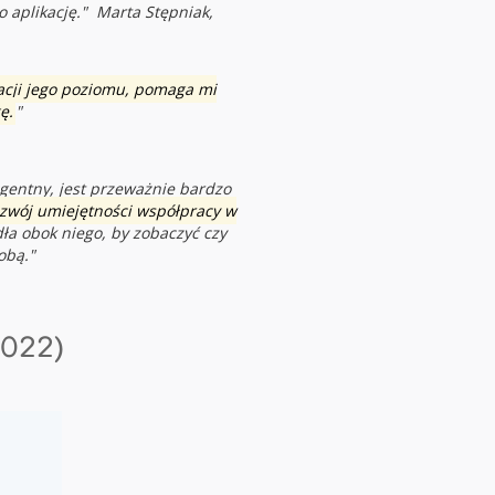
o aplikację." Marta Stępniak,
cji jego poziomu, pomaga mi
ę.
"
ligentny,
jest przeważnie bardzo
ozwój umiejętności współpracy w
ła obok niego, by zobaczyć czy
obą."
2022)