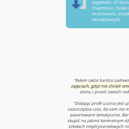
zagadnień, ich tłuma
znajomości. Działa 
smartfonach, projek
interaktywnych.
"Byłam także bardzo zadowol
zajęciach, gdyż nie chcieli om
domu i prosili swoich rod
"Dodając profil ucznia jest 
zaoszczędza czas, bo sam nie m
posortowane tematycznie. Bar
skupić na jakimś konkretnym dź
szkołach międzynarodowych nie ł