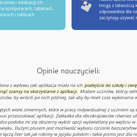
czenia i ewaluacji ich
mogą z łatwością ko
na komputerach, tabletach,
odpowiednia dla na
torach i tablicach
zaczynają używać n
Opinie nauczycieli:
ona z wpływu jaki aplikacja miała na ich
podejście do szkoły i zw
inąć szansy na skorzystanie z aplikacji.
Miałam uczniów, którzy odm
ziców, by wrócili po nich później, tak aby by mieli czas wykonania w
ujętych wiele zmiennych, które w pracy indywidualnej z uczniem są 
usi przeszukiwać aplikacji. Zakładka dla obcokrajowców również uła
dzo podoba mi się obszerny wybór opcji wyświetlany po wejściu w 
więku. Dużym plusem jest możliwość wyboru czcionki bezszeryfowe
ączą liter tak jak robimy w języku polskim i takie pismo jest dla n