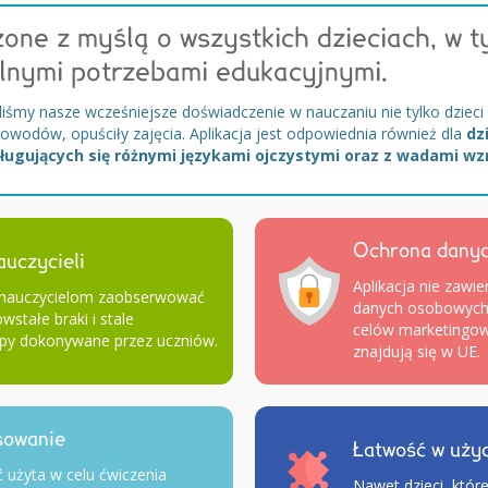
one z myślą o wszystkich dzieciach, w t
lnymi potrzebami edukacyjnymi.
śmy nasze wcześniejsze doświadczenie w nauczaniu nie tylko dzieci ze
owodów, opuściły zajęcia. Aplikacja jest odpowiednia również dla
dz
ługujących się różnymi językami ojczystymi oraz z wadami wz
Ochrona danyc
auczycieli
Aplikacja nie zawie
 nauczycielom zaobserwować
danych osobowych 
wstałe braki i stale
celów marketingow
py dokonywane przez uczniów.
znajdują się w UE.
sowanie
Łatwość w uży
 użyta w celu ćwiczenia
Nawet dzieci, które