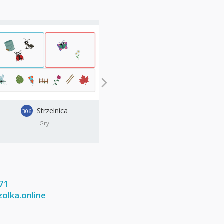
Strzelnica
Uzupełnianie kre
306
402
i kropek
Gry
Pisanie
171
lka.online