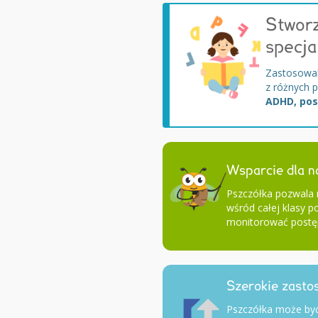
Stworz
specja
Zastosowali
z różnych p
ADHD, pos
Wsparcie dla n
Pszczółka pozwala
wśród całej klasy po
monitorować postę
Szerokie zasto
Pszczółka może być