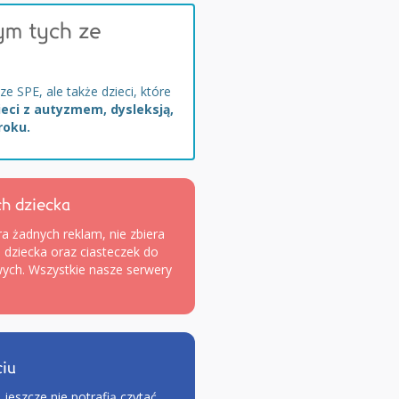
ym tych ze
 SPE, ale także dzieci, które
ieci z autyzmem, dysleksją,
roku.
h dziecka
ra żadnych reklam, nie zbiera
dziecka oraz ciasteczek do
ych. Wszystkie nasze serwery
ciu
 jeszcze nie potrafią czytać