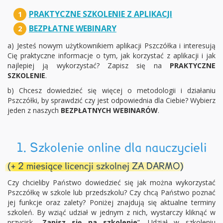
PRAKTYCZNE SZKOLENIE Z APLIKACJI
1
BEZPŁATNE WEBINARY
2
a) Jesteś nowym użytkownikiem aplikacji Pszczółka i interesują
Cię praktyczne informacje o tym, jak korzystać z aplikacji i jak
najlepiej ją wykorzystać? Zapisz się na
PRAKTYCZNE
SZKOLENIE
.
b) Chcesz dowiedzieć się więcej o metodologii i działaniu
Pszczółki, by sprawdzić czy jest odpowiednia dla Ciebie? Wybierz
jeden z naszych
BEZPŁATNYCH WEBINARÓW
.
1. Szkolenie online dla nauczycieli
(+ 2 miesiące licencji szkolnej ZA DARMO)
Czy chcieliby Państwo dowiedzieć się jak można wykorzystać
Pszczółkę w szkole lub przedszkolu? Czy chcą Państwo poznać
jej funkcje oraz zalety? Poniżej znajdują się aktualne terminy
szkoleń. By wziąć udział w jednym z nich, wystarczy kliknąć w
przycisk „
Zapisz się na szkolenie
”. Udział w szkoleniu