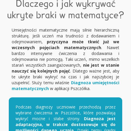
Dlaczego i jak wykrywać
ukryte braki w matematyce?
Umiejętności matematyczne mają silnie hierarchiczną
strukturę. Jeśli uczeń ma trudności z dodawaniem i
odejmowaniem,
przyczyna może tkwić już we
wczesnych pojęciach matematycznych
. Nawet
bardzo intensywne ćwiczenia z dodawania i
odejmowania nie pomogą. Taki uczeń, mimo wszelkich
starań wszystkich zaangażowanych,
nie jest w stanie
nauczyć się kolejnych pojęć
. Dlatego ważne jest, aby
te ukryte braki wykryć na czas i jak najszybciej je
uzupełnić. Służy temu właśnie
Diagnoza umiejętności
matematycznych
w aplikacji Pszczółka.
Podczas diagnozy uczniowie przechodzą przez
wybrane ćwiczenia w Pszczółce, które pozwalają
wykryć mocne i słabe strony.
Diagnoza jest
adaptacyjna, w trakcie dostosowuje się do
możliwości danego ucznia
. Dzięki temu średni