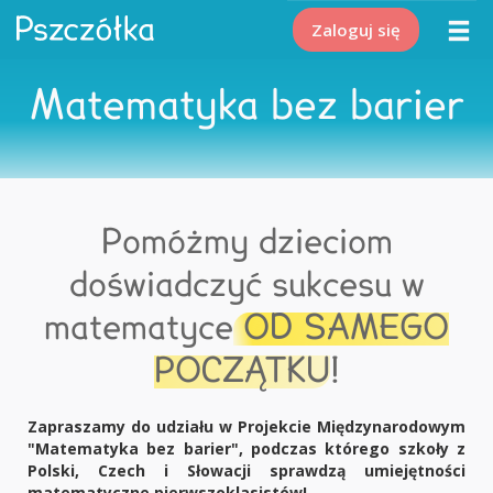
Zaloguj się
Matematyka bez barier
Pomóżmy dzieciom
doświadczyć sukcesu w
matematyce
OD SAMEGO
POCZĄTKU
!
Zapraszamy do udziału w Projekcie Międzynarodowym
"Matematyka bez barier", podczas którego szkoły z
Polski, Czech i Słowacji sprawdzą umiejętności
matematyczne pierwszoklasistów!