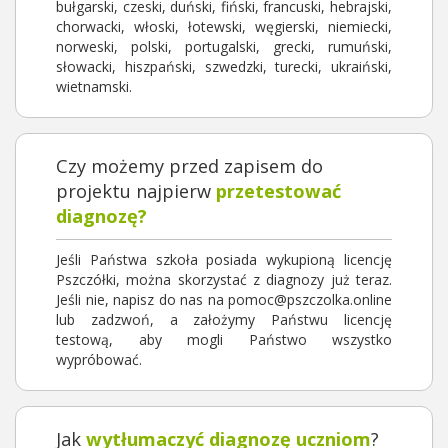
bułgarski, czeski, duński, fiński, francuski, hebrajski,
chorwacki, włoski, łotewski, węgierski, niemiecki,
norweski, polski, portugalski, grecki, rumuński,
słowacki, hiszpański, szwedzki, turecki, ukraiński,
wietnamski.
Czy możemy przed zapisem do
projektu najpierw
przetestować
diagnozę?
Jeśli Państwa szkoła posiada wykupioną licencję
Pszczółki, można skorzystać z diagnozy już teraz.
Jeśli nie, napisz do nas na pomoc@pszczolka.online
lub zadzwoń, a założymy Państwu licencję
testową, aby mogli Państwo wszystko
wypróbować.
Jak
wytłumaczyć diagnozę uczniom
?