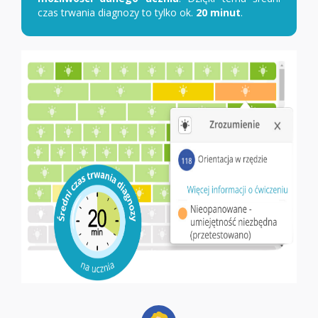
czas trwania diagnozy to tylko ok.
20 minut
.