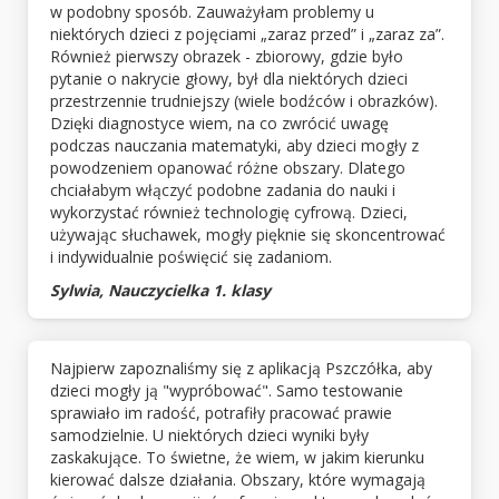
w podobny sposób. Zauważyłam problemy u
niektórych dzieci z pojęciami „zaraz przed” i „zaraz za”.
Również pierwszy obrazek - zbiorowy, gdzie było
pytanie o nakrycie głowy, był dla niektórych dzieci
przestrzennie trudniejszy (wiele bodźców i obrazków).
Dzięki diagnostyce wiem, na co zwrócić uwagę
podczas nauczania matematyki, aby dzieci mogły z
powodzeniem opanować różne obszary. Dlatego
chciałabym włączyć podobne zadania do nauki i
wykorzystać również technologię cyfrową. Dzieci,
używając słuchawek, mogły pięknie się skoncentrować
i indywidualnie poświęcić się zadaniom.
Sylwia, Nauczycielka 1. klasy
Najpierw zapoznaliśmy się z aplikacją Pszczółka, aby
dzieci mogły ją "wypróbować". Samo testowanie
sprawiało im radość, potrafiły pracować prawie
samodzielnie. U niektórych dzieci wyniki były
zaskakujące. To świetne, że wiem, w jakim kierunku
kierować dalsze działania. Obszary, które wymagają