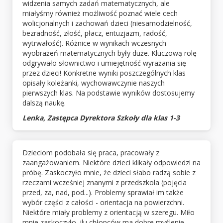
widzenia samych zadań matematycznych, ale
miałyśmy również możliwość poznać wiele cech
wolicjonalnych i zachowań dzieci (niesamodzielność,
bezradność, złość, płacz, entuzjazm, radość,
wytrwałość). Różnice w wynikach wczesnych
wyobrażeń matematycznych były duże. Kluczową rolę
odgrywało słownictwo i umiejętność wyrażania się
przez dzieci! Konkretne wyniki poszczególnych klas
opisały koleżanki, wychowawczynie naszych
pierwszych klas. Na podstawie wyników dostosujemy
dalszą naukę.
Lenka, Zastępca Dyrektora Szkoły dla klas 1-3
Dzieciom podobała się praca, pracowały z
zaangażowaniem. Niektóre dzieci klikały odpowiedzi na
próbę. Zaskoczyło mnie, że dzieci słabo radzą sobie z
rzeczami wcześniej znanymi z przedszkola (pojęcia
przed, za, nad, pod...). Problemy sprawiał im także
wybór części z całości - orientacja na powierzchni.
Niektóre miały problemy z orientacją w szeregu. Miło
mnie zaskoczyło, ilu chłopców ma dobre myślenie