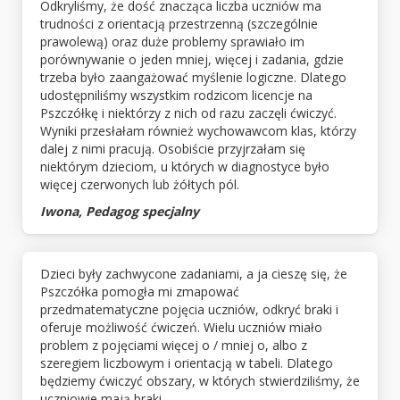
Odkryliśmy, że dość znacząca liczba uczniów ma
trudności z orientacją przestrzenną (szczególnie
prawolewą) oraz duże problemy sprawiało im
porównywanie o jeden mniej, więcej i zadania, gdzie
trzeba było zaangażować myślenie logiczne. Dlatego
udostępniliśmy wszystkim rodzicom licencje na
Pszczółkę i niektórzy z nich od razu zaczęli ćwiczyć.
Wyniki przesłałam również wychowawcom klas, którzy
dalej z nimi pracują. Osobiście przyjrzałam się
niektórym dzieciom, u których w diagnostyce było
więcej czerwonych lub żółtych pól.
Iwona, Pedagog specjalny
Dzieci były zachwycone zadaniami, a ja cieszę się, że
Pszczółka pomogła mi zmapować
przedmatematyczne pojęcia uczniów, odkryć braki i
oferuje możliwość ćwiczeń. Wielu uczniów miało
problem z pojęciami więcej o / mniej o, albo z
szeregiem liczbowym i orientacją w tabeli. Dlatego
będziemy ćwiczyć obszary, w których stwierdziliśmy, że
uczniowie mają braki.