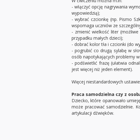
W ćwiczeniu można m.in:
- włączyć opcję nagrywania wym
wypowiedzią);
- wybrać czcionkę (np. Pismo Sz
wspomaga uczniów ze szczególnym
- zmienić wielkość liter (możliwe
przypadku małych dzieci);
- dobrać kolor tła i czcionki (do wy
- pogrubić co drugą sylabę w sło
osób napotykających problemy w 
- podświetlić frazę (ułatwia odna
jest więcej niż jeden element).
Więcej niestandardowych ustawień
Praca samodzielna czy z osob
Dziecko, które opanowało umiejęt
może pracować samodzielnie. Kon
artykulacji dźwięków.