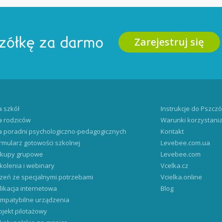
Zarejestruj się
zółkę za darmo
a szkół
Instrukcje do Pszczó
a rodziców
Warunki korzystani
a poradni psychologiczno-pedagogicznych
Kontakt
rmularz gotowości szkolnej
Levebee.com.ua
kupy grupowe
Levebee.com
kolenia i webinary
Vcelka.cz
zeń ze specjalnymi potrzebami
Vcielka.online
likacja internetowa
Blog
mpatybilne urządzenia
ojekt pilotażowy