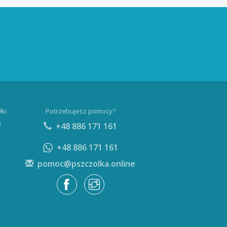
łki
Potrzebujesz pomocy?
a
+48 886 171 161
+48 886 171 161
pomoc@pszczolka.online