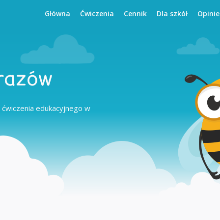
Główna
Ćwiczenia
Cennik
Dla szkół
Opinie
razów
 ćwiczenia edukacyjnego w