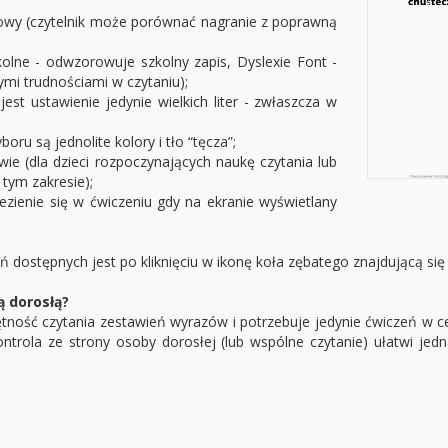
owy (czytelnik może porównać nagranie z poprawną
kolne - odwzorowuje szkolny zapis, Dyslexie Font -
i trudnościami w czytaniu);
 jest ustawienie jedynie wielkich liter - zwłaszcza w
boru są jednolite kolory i tło “tęcza”;
wie (dla dzieci rozpoczynających naukę czytania lub
tym zakresie);
lezienie się w ćwiczeniu gdy na ekranie wyświetlany
 dostępnych jest po kliknięciu w ikonę koła zębatego znajdującą s
ą dorosłą?
ność czytania zestawień wyrazów i potrzebuje jedynie ćwiczeń w ce
trola ze strony osoby dorosłej (lub wspólne czytanie) ułatwi je