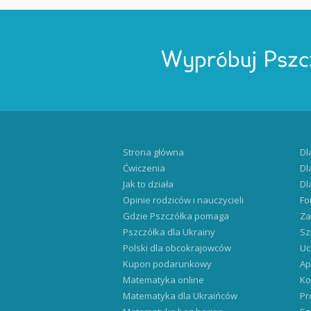
Wypróbuj Pszc
Strona główna
Dl
Ćwiczenia
Dl
Jak to działa
Dl
Opinie rodziców i nauczycieli
Fo
Gdzie Pszczółka pomaga
Za
Pszczółka dla Ukrainy
Sz
Polski dla obcokrajowców
Uc
Kupon podarunkowy
Ap
Matematyka online
Ko
Matematyka dla Ukraińców
Pr