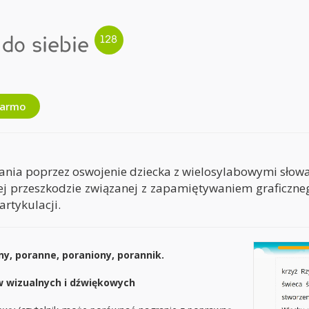
do siebie
darmo
ytania poprzez oswojenie dziecka z wielosylabowymi sło
nej przeszkodzie związanej z zapamiętywaniem graficzn
rtykulacji.
ny, poranne, poraniony, porannik.
 wizualnych i dźwiękowych