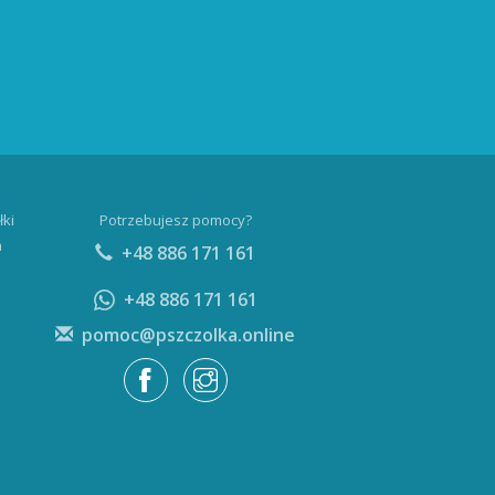
łki
Potrzebujesz pomocy?
a
+48 886 171 161
+48 886 171 161
pomoc@pszczolka.online