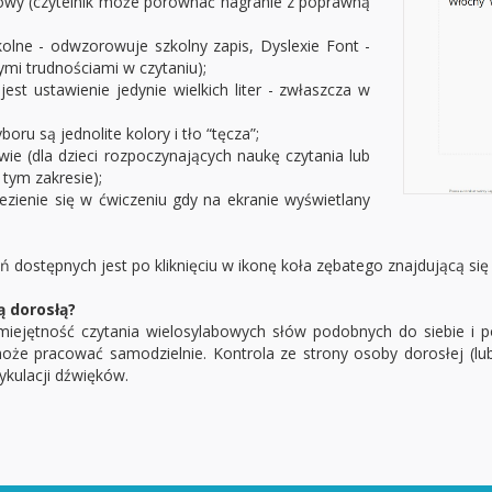
owy (czytelnik może porównać nagranie z poprawną
kolne - odwzorowuje szkolny zapis, Dyslexie Font -
i trudnościami w czytaniu);
 jest ustawienie jedynie wielkich liter - zwłaszcza w
boru są jednolite kolory i tło “tęcza”;
wie (dla dzieci rozpoczynających naukę czytania lub
tym zakresie);
lezienie się w ćwiczeniu gdy na ekranie wyświetlany
 dostępnych jest po kliknięciu w ikonę koła zębatego znajdującą s
ą dorosłą?
iejętność czytania wielosylabowych słów podobnych do siebie i p
może pracować samodzielnie. Kontrola ze strony osoby dorosłej (lub
ykulacji dźwięków.