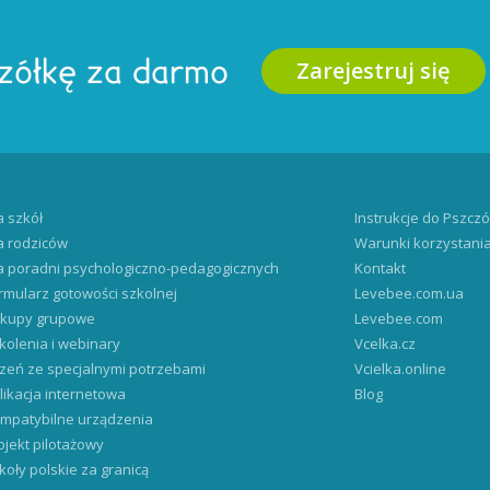
Zarejestruj się
zółkę za darmo
a szkół
Instrukcje do Pszczó
a rodziców
Warunki korzystani
a poradni psychologiczno-pedagogicznych
Kontakt
rmularz gotowości szkolnej
Levebee.com.ua
kupy grupowe
Levebee.com
kolenia i webinary
Vcelka.cz
zeń ze specjalnymi potrzebami
Vcielka.online
likacja internetowa
Blog
mpatybilne urządzenia
ojekt pilotażowy
koły polskie za granicą