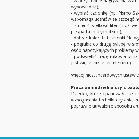
- włączyć opcję nagrywania wym
wypowiedzią);
- wybrać czcionkę (np. Pismo Sz
wspomaga uczniów ze szczególnym
- zmienić wielkość liter (możliwe
przypadku małych dzieci);
- dobrać kolor tła i czcionki (do wy
- pogrubić co drugą sylabę w sło
osób napotykających problemy w 
- podświetlić frazę (ułatwia odna
jest więcej niż jeden element).
Więcej niestandardowych ustawień
Praca samodzielna czy z osob
Dziecko, które opanowało już um
wzbogacenia techniki czytania, 
poprawne utrwalenie sposobu art