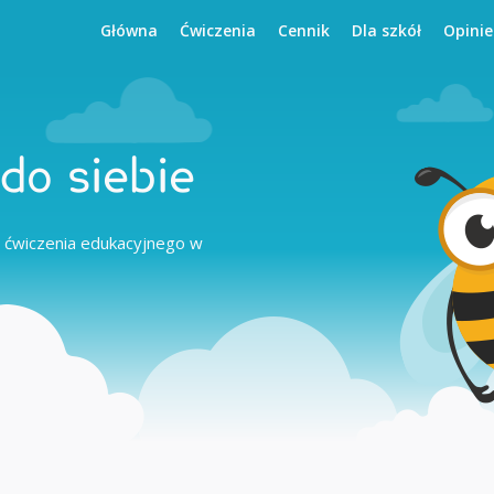
Główna
Ćwiczenia
Cennik
Dla szkół
Opinie
do siebie
 ćwiczenia edukacyjnego w