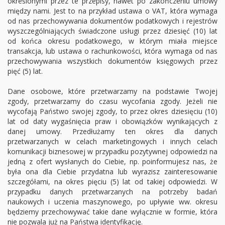
określonymi przez te przepisy, nawet po zakończeniu umowy
między nami. Jest to na przykład ustawa o VAT, która wymaga
od nas przechowywania dokumentów podatkowych i rejestrów
wyszczególniających świadczone usługi przez dziesięć (10) lat
od końca okresu podatkowego, w którym miała miejsce
transakcja, lub ustawa o rachunkowości, która wymaga od nas
przechowywania wszystkich dokumentów księgowych przez
pięć (5) lat.
Dane osobowe, które przetwarzamy na podstawie Twojej
zgody, przetwarzamy do czasu wycofania zgody. Jeżeli nie
wycofają Państwo swojej zgody, to przez okres dziesięciu (10)
lat od daty wygaśnięcia praw i obowiązków wynikających z
danej umowy. Przedłużamy ten okres dla danych
przetwarzanych w celach marketingowych i innych celach
komunikacji biznesowej w przypadku pozytywnej odpowiedzi na
jedną z ofert wysłanych do Ciebie, np. poinformujesz nas, że
była ona dla Ciebie przydatna lub wyrazisz zainteresowanie
szczegółami, na okres pięciu (5) lat od takiej odpowiedzi. W
przypadku danych przetwarzanych na potrzeby badań
naukowych i uczenia maszynowego, po upływie ww. okresu
będziemy przechowywać takie dane wyłącznie w formie, która
nie pozwala już na Państwa identyfikację.