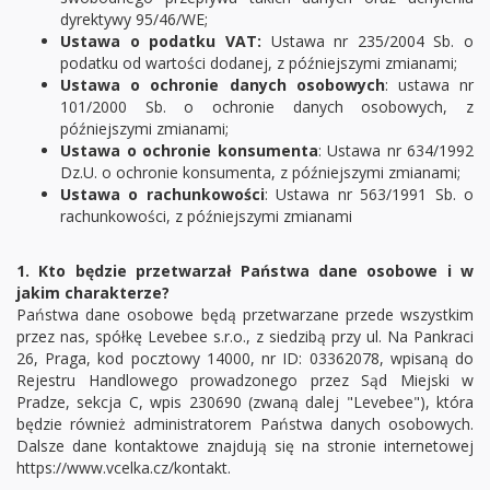
dyrektywy 95/46/WE;
Ustawa o podatku VAT:
Ustawa nr 235/2004 Sb. o
podatku od wartości dodanej, z późniejszymi zmianami;
Ustawa o ochronie danych osobowych
: ustawa nr
101/2000 Sb. o ochronie danych osobowych, z
późniejszymi zmianami;
Ustawa o ochronie konsumenta
: Ustawa nr 634/1992
Dz.U. o ochronie konsumenta, z późniejszymi zmianami;
Ustawa o rachunkowości
: Ustawa nr 563/1991 Sb. o
rachunkowości, z późniejszymi zmianami
1. Kto będzie przetwarzał Państwa dane osobowe i w
jakim charakterze?
Państwa dane osobowe będą przetwarzane przede wszystkim
przez nas, spółkę Levebee s.r.o., z siedzibą przy ul. Na Pankraci
26, Praga, kod pocztowy 14000, nr ID: 03362078, wpisaną do
Rejestru Handlowego prowadzonego przez Sąd Miejski w
Pradze, sekcja C, wpis 230690 (zwaną dalej "Levebee"), która
będzie również administratorem Państwa danych osobowych.
Dalsze dane kontaktowe znajdują się na stronie internetowej
https://www.vcelka.cz/kontakt.