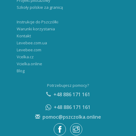
Projekt pilotażowy
Szkoły polskie za granicą
Instrukcje do Pszczółki
Warunki korzystania
Kontakt
Levebee.com.ua
Levebee.com
Vcelka.cz
Vcielka.online
Blog
Potrzebujesz pomocy?
+48 886 171 161
+48 886 171 161
pomoc@pszczolka.online