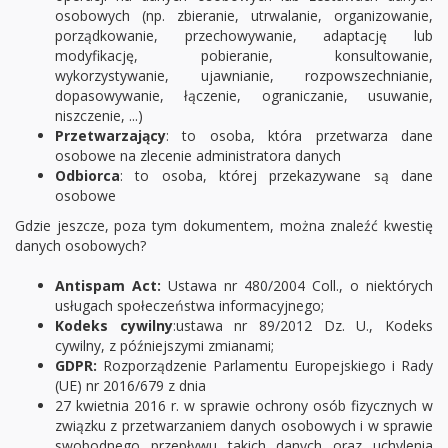
osobowych (np. zbieranie, utrwalanie, organizowanie,
porządkowanie, przechowywanie, adaptację lub
modyfikację, pobieranie, konsultowanie,
wykorzystywanie, ujawnianie, rozpowszechnianie,
dopasowywanie, łączenie, ograniczanie, usuwanie,
niszczenie, ...)
Przetwarzający
: to osoba, która przetwarza dane
osobowe na zlecenie administratora danych
Odbiorca
: to osoba, której przekazywane są dane
osobowe
Gdzie jeszcze, poza tym dokumentem, można znaleźć kwestię
danych osobowych?
Antispam Act:
Ustawa nr 480/2004 Coll., o niektórych
usługach społeczeństwa informacyjnego;
Kodeks cywilny
:ustawa nr 89/2012 Dz. U., Kodeks
cywilny, z późniejszymi zmianami;
GDPR:
Rozporządzenie Parlamentu Europejskiego i Rady
(UE) nr 2016/679 z dnia
27 kwietnia 2016 r. w sprawie ochrony osób fizycznych w
związku z przetwarzaniem danych osobowych i w sprawie
swobodnego przepływu takich danych oraz uchylenia